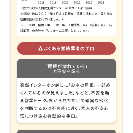
※独立行政法人国民生活センターWEBサイトより抜粋
※相談件数は２０２４年５月３１日現在（消費生活センター等からの
経由相談は含まれていません。）
※ここでは「屋根工事」「壁工事」「増改築工事」「塗装工事」「内
装工事」の合計を「リフォーム工事」としています。
よくある悪徳業者の手口
「屋根が
壊れている」
と不安を煽る
突然インターホン越しに「お宅の屋根、一部め
くれているのが見えました」などと、不安を煽
る営業トーク。外から見ただけで確実な劣化
を判断するのは不可能に近く、素人の不安心
理につけ込む典型的な手口。