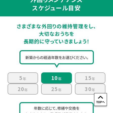
スケジュール目安
さまざまな外回りの維持管理をし、
大切なおうちを
長期的に守っていきましょう！
5
10
15
年
年
年
20
25
30
年
年
年