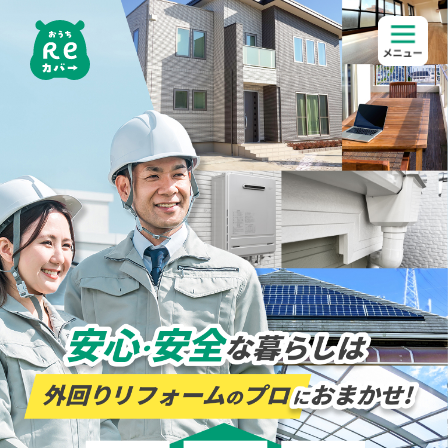
全国ネットワーク団体
おうちReカバーとは
おうちの劣化症状
5つのメリット
対応サービス
メンテナンス目安
よくある質問